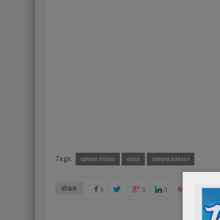
Tags:
cancun milano
clicca
compra adesso
share
0
0
0
0