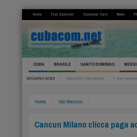
Home
Tour Operator
Customer Care
News
Ph
CUBA
BRASILE
SANTO DOMINGO
MESSI
BREAKING NEWS
umicino
Festival de la Salsa 2026 Cuba Havana
Vuoi risparmiare per il tuo 
Home
Voli Messico
Cancun Milano clicca paga a