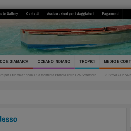
oto Gallery
Contatti
Assicurazioni per i viaggiatori
Pagamenti
CO E GIAMAICA
OCEANO INDIANO
TROPICI
MEDIO E COR
volo? ecco il tuo momento Prenota entro il 25 Settembre
Bravo Club Viva Miches Repu
desso