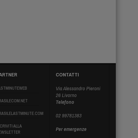
ARTNER
CONTATTI
Via Alessandro Pieroni
ASTMINUTEWEB
26 Livorno
RASILECOM.NET
Telefono
RASILELASTMINUTE.COM
02 99781383
CRIVITI ALLA
Per emergenze
EWSLETTER