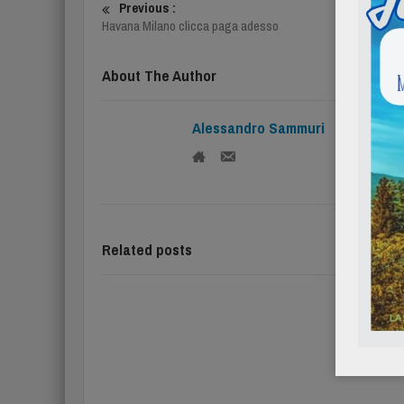
Previous :
Havana Milano clicca paga adesso
About The Author
Alessandro Sammuri
Related posts