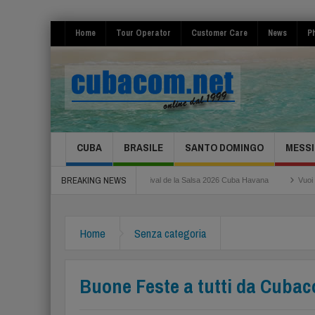
Home
Tour Operator
Customer Care
News
Ph
CUBA
BRASILE
SANTO DOMINGO
MESSI
BREAKING NEWS
oma Fiumicino
Festival de la Salsa 2026 Cuba Havana
Vuoi risparmiare per i
Home
Senza categoria
Buone Feste a tutti da Cuba