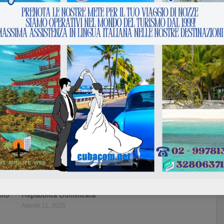
tuo
Bravo Club Viva Miches
nto
Repubblica Dominicana
Agosto 11, 2025