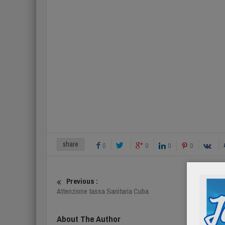
share
0
0
0
0
Previous :
Attenzione tassa Sanitaria Cuba
About The Author