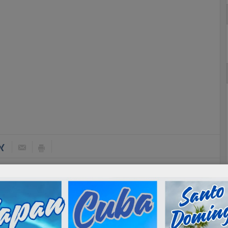
Next :
Il test covid dopo il 10 gennaio per Cuba