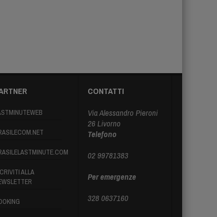
ARTNER
CONTATTI
Via Alessandro Pieroni
ASTMINUTEWEB
26 Livorno
RASILECOM.NET
Telefono
RASILELASTMINUTE.COM
02 99781383
CRIVITI ALLA
Per emergenze
EWSLETTER
328 0637160
OOKING