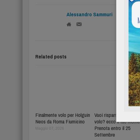
Alessandro Sammuri
Related posts
Finalmente volo per Holguin
Vuoi risparmiare per il 
Neos da Roma Fiumicino
volo? ecco il tuo mome
Prenota entro il 25
Maggio 07, 2026
Settembre