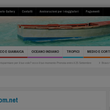
oto Gallery
Contatti
Assicurazioni per i viaggiatori
Pagamenti
CO E GIAMAICA
OCEANO INDIANO
TROPICI
MEDIO E COR
l tuo volo? ecco il tuo momento Prenota entro il 25 Settembre
Bravo Club Viva Miche
com.net