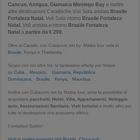
Cancun, Antigua, Giamaica Montego Bay
e moltre
altre destinazioni Caraibiche.Voli Sola andata
Brasile
Fortaleza Natal,
Voli Solo ritorno
Brasile Fortaleza
Natal
, Voli andata e ritorno
Brasile Fortaleza
Natal
a
partire da € 299.
Oltre ai Caraibi, con Cubacom.net by Mattia tour vola in
Brasile
, Kenya e Thailandia…
Scopri con noi altre tra le tantissime offerte per Volare
su
Cuba,
Messico
,
Giamaica,
Repubblica
Dominicana,
Brasile,
Kenya,
Mauritius
…
Inoltre con Cubacom.net by Mattia tour, avrai la possibilità di
acquistare
pacchetti, Hotel, Ville, Appartamenti, Noleggio
auto, Assicurazioni Sanitarie,
Visti turistici
e molto altro per
tutte le destinazioni che possiamo offrirvi.
Contattaci Subito!
Vedi la nostra proposta Voli Brasile, Clicca qui!