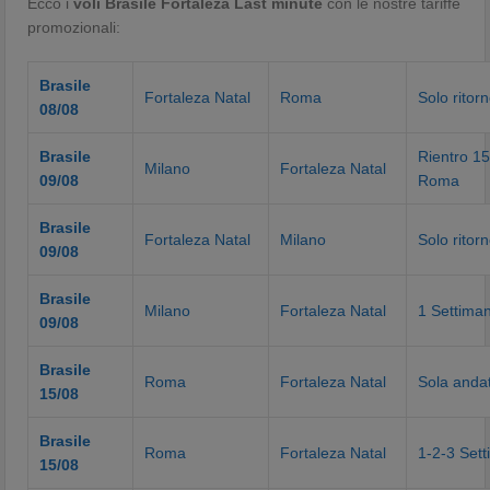
Ecco i
voli Brasile Fortaleza Last minute
con le nostre tariffe
promozionali:
Brasile
Fortaleza Natal
Roma
Solo ritor
08/08
Brasile
Rientro 1
Milano
Fortaleza Natal
09/08
Roma
Brasile
Fortaleza Natal
Milano
Solo ritor
09/08
Brasile
Milano
Fortaleza Natal
1 Settima
09/08
Brasile
Roma
Fortaleza Natal
Sola anda
15/08
Brasile
Roma
Fortaleza Natal
1-2-3 Set
15/08