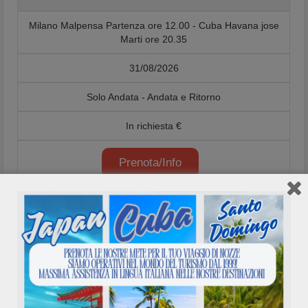
Milano Malpensa Partenza ore 12.00 - Cuba Havana jose
Marti ore 20.35
31/08/2026
Solo Andata - Andata e Ritorno
In richiesta €
Prenota/Info
NO131
Cuba Havana Jose Marti Partenza ore 22.35 - Arrivo
Milano Malpensa ore 17.10
31/08/2026
Solo Andata - Andata e Ritorno