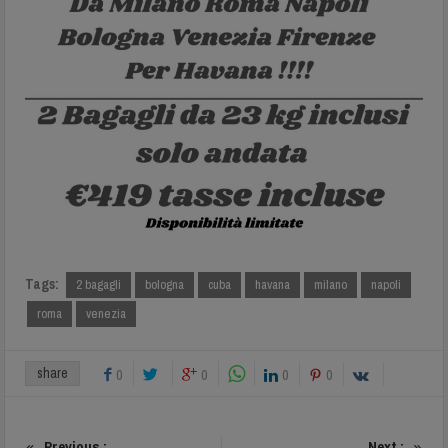
Tags:
2 bagagli
bologna
cuba
havana
milano
napoli
roma
venezia
share
0
0
0
0
Previous :
Next :